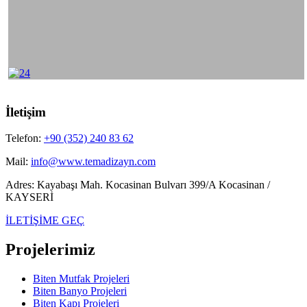
İletişim
Telefon:
+90 (352) 240 83 62
Mail:
info@www.temadizayn.com
Adres:
Kayabaşı Mah. Kocasinan Bulvarı 399/A Kocasinan /
KAYSERİ
İLETİŞİME GEÇ
Projelerimiz
Biten Mutfak Projeleri
Biten Banyo Projeleri
Biten Kapı Projeleri